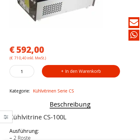
€
592,00
(
€
710,40
inkl. MwSt.)
Kühlvitrine
In den Warenkorb
CS-
100L
quantity
Kategorie:
Kühlvitrinen Serie CS
Beschreibung
Kühlvitrine CS-100L
Ausführung:
–
2 Roste