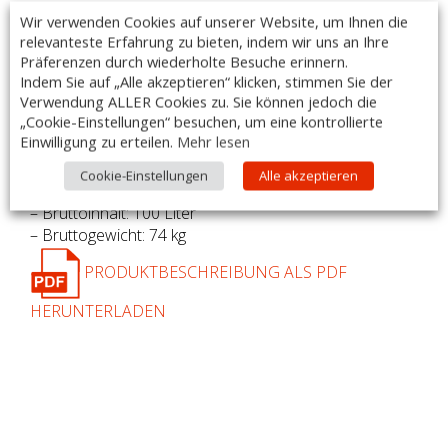
–
mit gebogenem Fenster
Wir verwenden Cookies auf unserer Website, um Ihnen die
– Maße: 682 x 450 x 675mm
relevanteste Erfahrung zu bieten, indem wir uns an Ihre
– Spannung: 230 Volt
Präferenzen durch wiederholte Besuche erinnern.
– max. Leistungsaufnahme: 0,34 kW
Indem Sie auf „Alle akzeptieren“ klicken, stimmen Sie der
Verwendung ALLER Cookies zu. Sie können jedoch die
– Umlft Kühlung
„Cookie-Einstellungen“ besuchen, um eine kontrollierte
– automatische Abtauung
Einwilligung zu erteilen.
Mehr lesen
– Temperaturbereich: +3°C bis +8°C
– Kühlmittel: R 600 A
Cookie-Einstellungen
Alle akzeptieren
– Kältemittelmenge: 45 Gramm
– Bruttoinhalt: 100 Liter
– Bruttogewicht: 74 kg
PRODUKTBESCHREIBUNG ALS PDF
HERUNTERLADEN