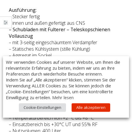
Ausführung:
– Stecker fertig
– innen und außen gefertigt aus CNS
– Schubladen mit Fulterer – Teleskopschienen
Vollauszug
– mit 3-seitig eingeschäumtem Verdampfer
– Statisches Kühlsystem (stille Kühlung)
– Aggregat im Sockel
– Digitalthermostat Dixell
Wir verwenden Cookies auf unserer Website, um Ihnen die
relevanteste Erfahrung zu bieten, indem wir uns an Ihre
– elektronische Steuerung
Präferenzen durch wiederholte Besuche erinnern.
– Digitalthermostat Eliwell oder Dixwel
Indem Sie auf „Alle akzeptieren“ klicken, stimmen Sie der
– Isolierung 45mm
Verwendung ALLER Cookies zu. Sie können jedoch die
– Klimaklasse 4
„Cookie-Einstellungen“ besuchen, um eine kontrollierte
– Türdichtung abwaschbar und austauschbar
Einwilligung zu erteilen.
Mehr lesen
Technische Daten:
Cookie-Einstellungen
Alle akzeptieren
– Abmessungen außen (BxTxH): 1365 x 700 x 870mm
– Temperaturbereich von +2 °C bis +8 °C
– Einsatzbereich bis +30°C UT und 55% RF
– Nutzvolumen: 400 Liter