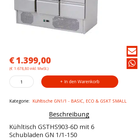
€
1.399,00
(
€
1.678,80
inkl. MwSt.)
Kühltisch
In den Warenkorb
GSTHS903-
6D
mit
Kategorie:
Kühltische GN1/1 - BASIC, ECO & GSKT SMALL
6
Schubladen
Beschreibung
-
GN
1/1
Kühltisch GSTHS903-6D mit 6
quantity
Schubladen GN 1/1-150