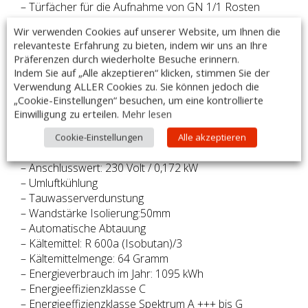
– Türfächer für die Aufnahme von GN 1/1 Rosten
(BxT) 405 x 460 mm
Wir verwenden Cookies auf unserer Website, um Ihnen die
– Beschichteter Verdampfer für eine lange
relevanteste Erfahrung zu bieten, indem wir uns an Ihre
Lebensdauer
Präferenzen durch wiederholte Besuche erinnern.
– Höhenverstellbare Ausgleichsfüße aus CNS 125 mm
Indem Sie auf „Alle akzeptieren“ klicken, stimmen Sie der
bis 200 mm
Verwendung ALLER Cookies zu. Sie können jedoch die
„Cookie-Einstellungen“ besuchen, um eine kontrollierte
Technische Daten:
Einwilligung zu erteilen.
Mehr lesen
– Abmessungen (BxTxH): 2017 x
600
x 850mm
– Temperaturbereich von -/+0 °C bis +8 °C
Cookie-Einstellungen
Alle akzeptieren
– Nutzinhalt Kühlung: 213 Liter
– Anschlusswert: 230 Volt / 0,172 kW
– Umluftkühlung
– Tauwasserverdunstung
– Wandstärke Isolierung:50mm
– Automatische Abtauung
– Kältemittel: R 600a (Isobutan)/3
– Kältemittelmenge: 64 Gramm
– Energieverbrauch im Jahr: 1095 kWh
– Energieeffizienzklasse C
– Energieeffizienzklasse Spektrum A +++ bis G