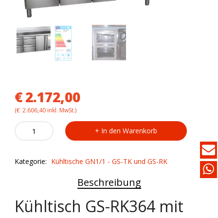
€
2.172,00
(
€
2.606,40
inkl. MwSt.)
Kühltisch
In den Warenkorb
GS-
RK364
mit
Kategorie:
Kühltische GN1/1 - GS-TK und GS-RK
Aufkantung
quantity
Beschreibung
Kühltisch GS-RK364 mit