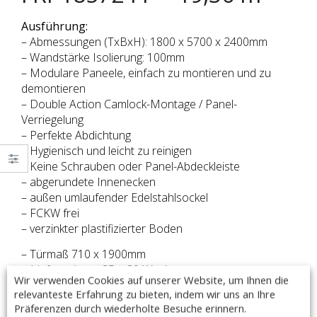
Ausführung:
– Abmessungen (TxBxH): 1800 x 5700 x 2400mm
– Wandstärke Isolierung: 100mm
– Modulare Paneele, einfach zu montieren und zu
demontieren
– Double Action Camlock-Montage / Panel-
Verriegelung
– Perfekte Abdichtung
– Hygienisch und leicht zu reinigen
– Keine Schrauben oder Panel-Abdeckleiste
– abgerundete Innenecken
– außen umlaufender Edelstahlsockel
– FCKW frei
– verzinkter plastifizierter Boden
– Türmaß 710 x 1900mm
– Lieferzeit: ca. 25 – 30 Werktage
Wir verwenden Cookies auf unserer Website, um Ihnen die
– Made in Italy
relevanteste Erfahrung zu bieten, indem wir uns an Ihre
Präferenzen durch wiederholte Besuche erinnern.
Optional auch ohne Boden auf Anfrage lieferbar.