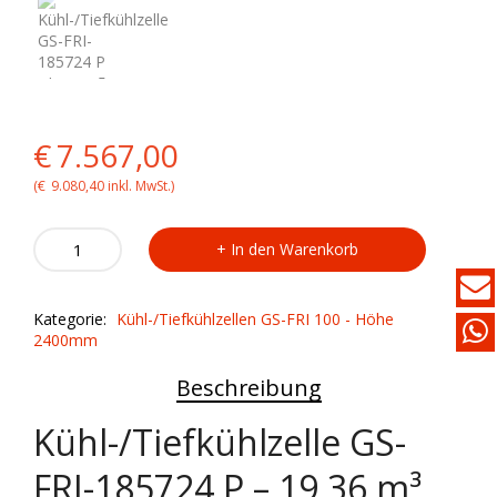
Original
Current
€
7.567,00
price
price
(
€
9.080,40
inkl. MwSt.)
was:
is:
Kühl-/Tiefkühlzelle
In den Warenkorb
GS-
€7.567,00.
€7.567,00.
FRI-
185724
Kategorie:
Kühl-/Tiefkühlzellen GS-FRI 100 - Höhe
P
2400mm
quantity
Beschreibung
Kühl-/Tiefkühlzelle GS-
FRI-185724 P – 19,36 m³