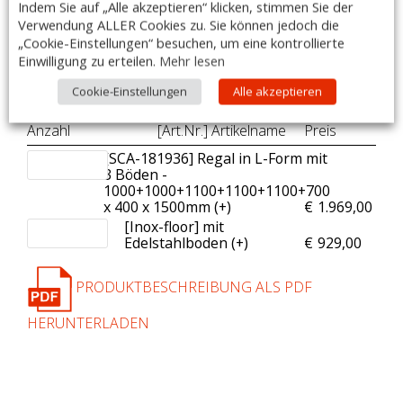
Indem Sie auf „Alle akzeptieren“ klicken, stimmen Sie der
youtube-video: Zellenaufbau –
https://www.youtube.com/watch?
Verwendung ALLER Cookies zu. Sie können jedoch die
v=lFWBYt6Ivgo&t=10s
„Cookie-Einstellungen“ besuchen, um eine kontrollierte
Einwilligung zu erteilen.
Mehr lesen
Passende Kühl- und Tiefkühlaggregate auf
Anfrage!
Cookie-Einstellungen
Alle akzeptieren
Zubehör:
Anzahl
[Art.Nr.] Artikelname
Preis
[SCA-181936] Regal in L-Form mit
3 Böden -
1000+1000+1100+1100+1100+700
x 400 x 1500mm (+
)
€
1.969,00
[Inox-floor] mit
Edelstahlboden (+
)
€
929,00
PRODUKTBESCHREIBUNG ALS PDF
HERUNTERLADEN