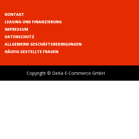
KONTAKT
LEASING UND FINANZIERUNG
IMPRESSUM
DATENSCHUTZ
ALLGEMEINE GESCHÄFTSBEDINGUNGEN
HÄUFIG GESTELLTE FRAGEN
Copyright © DeKa E-Commerce GmbH