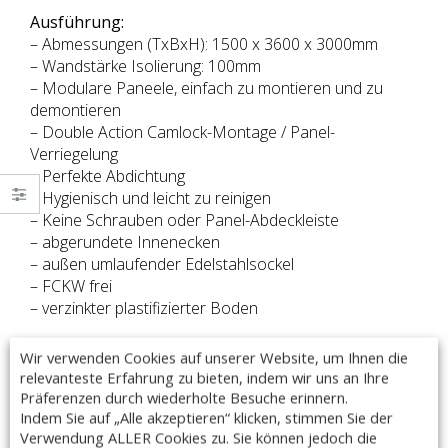
Ausführung:
– Abmessungen (TxBxH): 1500 x 3600 x 3000mm
– Wandstärke Isolierung: 100mm
– Modulare Paneele, einfach zu montieren und zu
demontieren
– Double Action Camlock-Montage / Panel-
Verriegelung
– Perfekte Abdichtung
– Hygienisch und leicht zu reinigen
– Keine Schrauben oder Panel-Abdeckleiste
– abgerundete Innenecken
– außen umlaufender Edelstahlsockel
– FCKW frei
– verzinkter plastifizierter Boden
– Türmaß 710 x 1740mm
Wir verwenden Cookies auf unserer Website, um Ihnen die
– Lieferzeit: ca. 25 – 30 Werktage
relevanteste Erfahrung zu bieten, indem wir uns an Ihre
– Made in Italy
Präferenzen durch wiederholte Besuche erinnern.
Indem Sie auf „Alle akzeptieren“ klicken, stimmen Sie der
Optional auch ohne Boden auf Anfrage lieferbar.
Verwendung ALLER Cookies zu. Sie können jedoch die