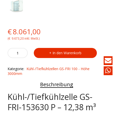
Original
Current
€
8.061,00
price
price
(
€
9.673,20
inkl. MwSt.)
was:
is:
Kühl-/Tiefkühlzelle
In den Warenkorb
GS-
€8.061,00.
€8.061,00.
FRI-
153630
Kategorie:
Kühl-/Tiefkühlzellen GS-FRI 100 - Höhe
P
3000mm
quantity
Beschreibung
Kühl-/Tiefkühlzelle GS-
FRI-153630 P – 12,38 m³