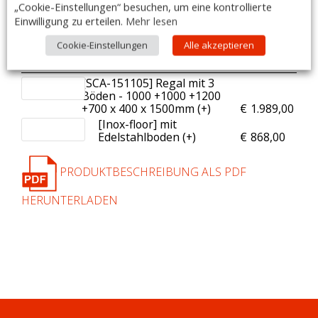
„Cookie-Einstellungen“ besuchen, um eine kontrollierte
youtube-video: Zellenaufbau –
https://www.youtube.com/watch?
Einwilligung zu erteilen.
Mehr lesen
v=lFWBYt6Ivgo&t=10s
Zubehör:
Cookie-Einstellungen
Alle akzeptieren
Anzahl
[Art.Nr.] Artikelname
Preis
[SCA-151105] Regal mit 3
Böden - 1000 +1000 +1200
+700 x 400 x 1500mm (+
)
€
1.989,00
[Inox-floor] mit
Edelstahlboden (+
)
€
868,00
PRODUKTBESCHREIBUNG ALS PDF
HERUNTERLADEN