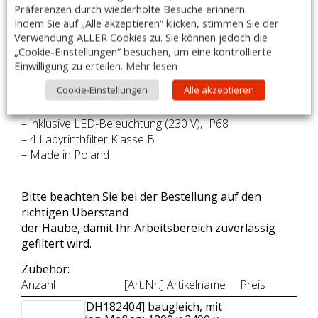
– Maße: 1800 x 1800 x 450mm
Präferenzen durch wiederholte Besuche erinnern.
– bestimmt für das Abführen von Wrasen
Indem Sie auf „Alle akzeptieren“ klicken, stimmen Sie der
– hergestellt aus rostfreiem, ferritischem Stahl AISI 441
Verwendung ALLER Cookies zu. Sie können jedoch die
– verschweißte Ecken des Haubenkörpers
„Cookie-Einstellungen“ besuchen, um eine kontrollierte
Einwilligung zu erteilen.
Mehr lesen
– gefalzte Ränder und entgratete Schnittkanten
– umlaufende Fett-/Kondensatsammelrinne mit
Cookie-Einstellungen
Alle akzeptieren
Ablassventil
– inklusive LED-Beleuchtung (230 V), IP68
– 4 Labyrinthfilter Klasse B
– Made in Poland
Bitte beachten Sie bei der Bestellung auf den
richtigen Überstand
der Haube, damit Ihr Arbeitsbereich zuverlässig
gefiltert wird.
Zubehör:
Anzahl
[Art.Nr.] Artikelname
Preis
[DH182404] baugleich, mit