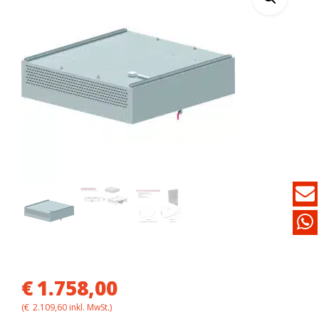
€
1.758,00
(
€
2.109,60
inkl. MwSt.)