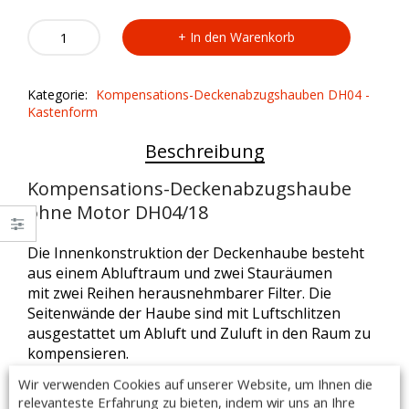
Kompensations-
In den Warenkorb
Deckenabzugshaube
ohne
Motor
Kategorie:
Kompensations-Deckenabzugshauben DH04 -
DH04/18
Kastenform
quantity
Beschreibung
Kompensations-Deckenabzugshaube
ohne Motor DH04/18
Die Innenkonstruktion der Deckenhaube besteht
aus einem Abluftraum und zwei Stauräumen
mit zwei Reihen herausnehmbarer Filter. Die
Seitenwände der Haube sind mit Luftschlitzen
ausgestattet um Abluft und Zuluft in den Raum zu
kompensieren.
Wir verwenden Cookies auf unserer Website, um Ihnen die
Ausführung:
relevanteste Erfahrung zu bieten, indem wir uns an Ihre