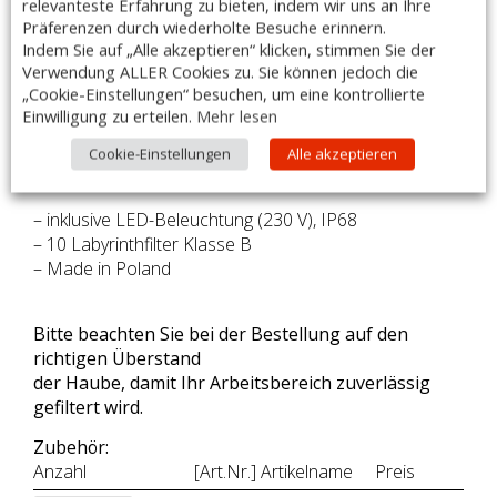
relevanteste Erfahrung zu bieten, indem wir uns an Ihre
Ausführung:
Präferenzen durch wiederholte Besuche erinnern.
– Maße: 4400 x 1800 x 450mm
Indem Sie auf „Alle akzeptieren“ klicken, stimmen Sie der
– bestimmt für das Abführen von Wrasen
Verwendung ALLER Cookies zu. Sie können jedoch die
– hergestellt aus rostfreiem, ferritischem Stahl AISI 441
„Cookie-Einstellungen“ besuchen, um eine kontrollierte
– verschweißte Ecken des Haubenkörpers
Einwilligung zu erteilen.
Mehr lesen
– gefalzte Ränder und entgratete Schnittkanten
– umlaufende Fett-/Kondensatsammelrinne mit
Cookie-Einstellungen
Alle akzeptieren
Ablassventil
– inklusive LED-Beleuchtung (230 V), IP68
– 10 Labyrinthfilter Klasse B
– Made in Poland
Bitte beachten Sie bei der Bestellung auf den
richtigen Überstand
der Haube, damit Ihr Arbeitsbereich zuverlässig
gefiltert wird.
Zubehör:
Anzahl
[Art.Nr.] Artikelname
Preis