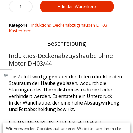
Induktios-
In den Warenkorb
Deckenabzugshaube
ohne
Motor
Kategorie:
Induktions-Deckenabzugshauben DH03 -
DH03/44
Kastenform
quantity
Beschreibung
Induktios-Deckenabzugshaube ohne
Motor DH03/44
Die Zuluft wird gegenüber den Filtern direkt in den
Stauraum der Haube geblasen, wodurch die
Störungen des Thermikstromes reduziert oder
verhindert werden. Es entsteht ein Unterdruck
in der Wandhaube, der eine hohe Absaugwirkung
und Fettabscheidung bewirkt.
DIE HAUBE WIRD IN 2 TEILEN GELIEFERT!
Wir verwenden Cookies auf unserer Website, um Ihnen die