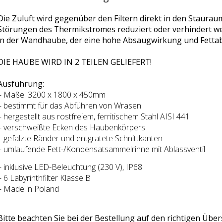
Die Zuluft wird gegenüber den Filtern direkt in den Staura
Störungen des Thermikstromes reduziert oder verhindert we
in der Wandhaube, der eine hohe Absaugwirkung und Fettab
DIE HAUBE WIRD IN 2 TEILEN GELIEFERT!
Ausführung:
– Maße: 3200 x 1800 x 450mm
– bestimmt für das Abführen von Wrasen
– hergestellt aus rostfreiem, ferritischem Stahl AISI 441
– verschweißte Ecken des Haubenkörpers
– gefalzte Ränder und entgratete Schnittkanten
– umlaufende Fett-/Kondensatsammelrinne mit Ablassventil
– inklusive LED-Beleuchtung (230 V), IP68
– 6 Labyrinthfilter Klasse B
– Made in Poland
Bitte beachten Sie bei der Bestellung auf den richtigen Übe