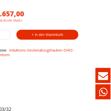
.657,00
88,40
inkl. MwSt.)
ios-
In den Warenkorb
enabzugshaube
r
orie:
Induktions-Deckenabzugshauben DH03 -
/32
nform
ty
H03/32