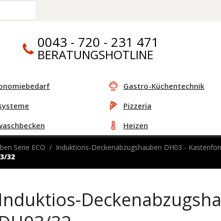
0043 - 720 - 231 471
BERATUNGSHOTLINE
onomiebedarf
Gastro-Küchentechnik
systeme
Pizzeria
waschbecken
Heizen
ben Serie ECO
Induktions-Deckenabzugshauben DH03 - Kastenfo
3/32
Induktios-Deckenabzugsh