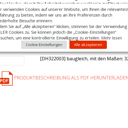
der Haube, damit Ihr Arbeitsbereich zuverlässig gefiltert wir
r verwenden Cookies auf unserer Website, um Ihnen die relevantes
Zubehör:
fahrung zu bieten, indem wir uns an Ihre Präferenzen durch
Anzahl
[Art.Nr.] Artikelname
ederholte Besuche erinnern.
dem Sie auf „Alle akzeptieren“ klicken, stimmen Sie der Verwendung
[DH322403] baugleich, mit den Maßen: 3
LER Cookies zu. Sie können jedoch die „Cookie-Einstellungen“
suchen, um eine kontrollierte Einwilligung zu erteilen.
Mehr lesen
[DH322203] baugleich, mit den Maßen: 3
Cookie-Einstellungen
Alle akzeptieren
[DH322003] baugleich, mit den Maßen: 3
PRODUKTBESCHREIBUNG ALS PDF HERUNTERLADE