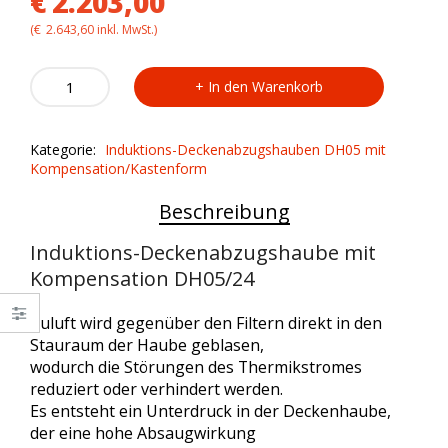
€
2.203,00
(
€
2.643,60
inkl. MwSt.)
Induktions-
In den Warenkorb
Deckenabzugshaube
mit
Kompensation
Kategorie:
Induktions-Deckenabzugshauben DH05 mit
ohne
Kompensation/Kastenform
Motor
DH05/24
Beschreibung
quantity
Induktions-Deckenabzugshaube mit
Kompensation DH05/24
Zuluft wird gegenüber den Filtern direkt in den
Stauraum der Haube geblasen,
wodurch die Störungen des Thermikstromes
reduziert oder verhindert werden.
Es entsteht ein Unterdruck in der Deckenhaube,
der eine hohe Absaugwirkung