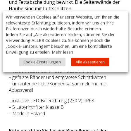
und Fettabscheidung bewirkt. Die Seitenwände der
Haube sind mit Luftschlitzen
ausgestattet um Abluft und Zuluft in den Raum zu
Wir verwenden Cookies auf unserer Website, um Ihnen die
kompensieren.
relevanteste Erfahrung zu bieten, indem wir uns an Ihre
Präferenzen durch wiederholte Besuche erinnern.
Indem Sie auf „Alle akzeptieren“ klicken, stimmen Sie der
Ausführung:
Verwendung ALLER Cookies zu. Sie können jedoch die
– OHNE MOTOR
„Cookie-Einstellungen“ besuchen, um eine kontrollierte
– Maße: 2400 x 1800 x 450mm
Einwilligung zu erteilen.
Mehr lesen
– bestimmt für das Abführen von Wrasen
Cookie-Einstellungen
Alle akzeptieren
– hergestellt aus rostfreiem, ferritischem Stahl AISI 441
– verschweißte Ecken des Haubenkörpers
– gefalzte Ränder und entgratete Schnittkanten
– umlaufende Fett-/Kondensatsammelrinne mit
Ablassventil
– inklusive LED-Beleuchtung (230 V), IP68
– 5 Labyrinthfilter Klasse B
– Made in Poland
Bitte beachten Sie bei der Bestellung auf den