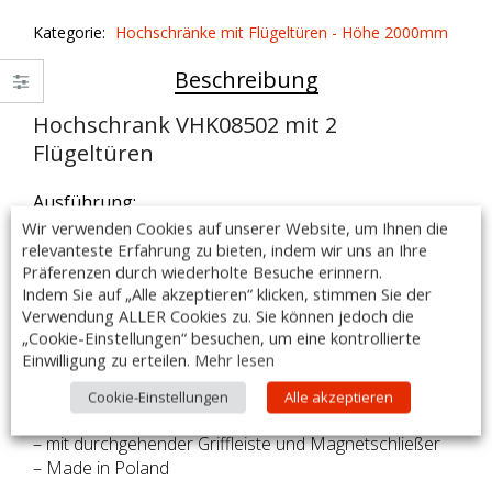
2
Kategorie:
Hochschränke mit Flügeltüren - Höhe 2000mm
Flügeltüren
quantity
Beschreibung
Hochschrank VHK08502 mit 2
Flügeltüren
Ausführung:
– Maße: 800 x 500 x 2000mm
Wir verwenden Cookies auf unserer Website, um Ihnen die
relevanteste Erfahrung zu bieten, indem wir uns an Ihre
– fest verschweißte Ausführung
Präferenzen durch wiederholte Besuche erinnern.
– 3 höhenverstellbare Einlegeböden
Indem Sie auf „Alle akzeptieren“ klicken, stimmen Sie der
– höhenverstellbare Füße +25 mm bis -5 mm
Verwendung ALLER Cookies zu. Sie können jedoch die
– Schrankbeine aus Vierkantprofil 40x40mm
„Cookie-Einstellungen“ besuchen, um eine kontrollierte
– Materialstärke: 1,2 mm
Einwilligung zu erteilen.
Mehr lesen
– Schrankinnenraum mit drei höhenverstellbaren
Einlegeboden
Cookie-Einstellungen
Alle akzeptieren
– Flügeltüren sind doppelwandig ausgeführt
– mit durchgehender Griffleiste und Magnetschließer
– Made in Poland