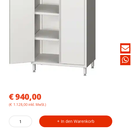
€
940,00
(
€
1.128,00
inkl. MwSt.)
Hochschrank
In den Warenkorb
VHK08502
mit