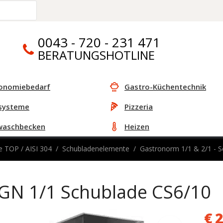
0043 - 720 - 231 471
BERATUNGSHOTLINE
onomiebedarf
Gastro-Küchentechnik
systeme
Pizzeria
waschbecken
Heizen
e TOP / AISI 304
Schubladenelemente
Gastronorm 1/1 & 2/1 - 
GN 1/1 Schublade CS6/10
€
2