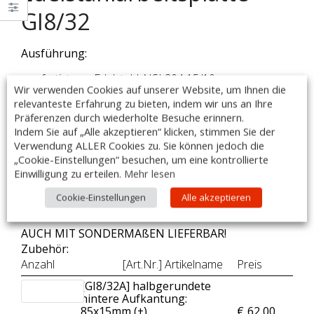
GI8/32
Ausführung:
– gefertigt aus Edelstahl AISI 304 15/10
Wir verwenden Cookies auf unserer Website, um Ihnen die
– geschliffen, Scotch Brite
relevanteste Erfahrung zu bieten, indem wir uns an Ihre
– radiale Vorderkante – Höhe 60mm
Präferenzen durch wiederholte Besuche erinnern.
– allseitig abgekantet
Indem Sie auf „Alle akzeptieren“ klicken, stimmen Sie der
– holzunterfüttert – Dicke: 19mm
Verwendung ALLER Cookies zu. Sie können jedoch die
– die Unterseite der Arbeitsplatte ist mit 0,8 mm
„Cookie-Einstellungen“ besuchen, um eine kontrollierte
– starkem Edelstahlblech schalldicht verschweißt
Einwilligung zu erteilen.
Mehr lesen
– Maße: 3200 x 800 x 60mm
Cookie-Einstellungen
Alle akzeptieren
– Made in Italy
AUCH MIT SONDERMAßEN LIEFERBAR!
Zubehör:
Anzahl
[Art.Nr.] Artikelname
Preis
[GI8/32A] halbgerundete
hintere Aufkantung:
85x15mm (+
)
€
62,00