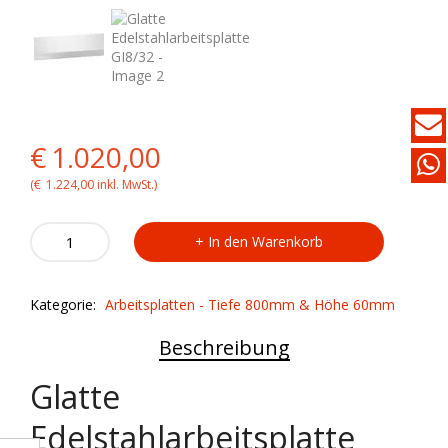
Original
Current
€
1.020,00
price
price
(
€
1.224,00
inkl. MwSt.)
was:
is:
Glatte
In den Warenkorb
Edelstahlarbeitsplatte
€1.020,00.
€1.020,00.
GI8/32
quantity
Kategorie:
Arbeitsplatten - Tiefe 800mm & Höhe 60mm
Beschreibung
Glatte
Edelstahlarbeitsplatte