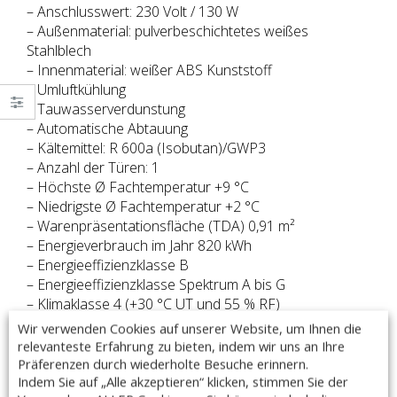
– Anschlusswert: 230 Volt / 130 W
– Außenmaterial: pulverbeschichtetes weißes
Stahlblech
– Innenmaterial: weißer ABS Kunststoff
– Umluftkühlung
– Tauwasserverdunstung
– Automatische Abtauung
– Kältemittel: R 600a (Isobutan)/GWP3
– Anzahl der Türen: 1
– Höchste Ø Fachtemperatur +9 °C
– Niedrigste Ø Fachtemperatur +2 °C
– Warenpräsentationsfläche (TDA) 0,91 m²
– Energieverbrauch im Jahr 820 kWh
– Energieeffizienzklasse B
– Energieeffizienzklasse Spektrum A bis G
– Klimaklasse 4 (+30 °C UT und 55 % RF)
– Temperaturklasse H2
Wir verwenden Cookies auf unserer Website, um Ihnen die
relevanteste Erfahrung zu bieten, indem wir uns an Ihre
– EU-Label Verordnung 2019/2018
Präferenzen durch wiederholte Besuche erinnern.
– Herstellerkennung: KBS 602 GU
Indem Sie auf „Alle akzeptieren“ klicken, stimmen Sie der
– Bruttogewicht: 100 kg