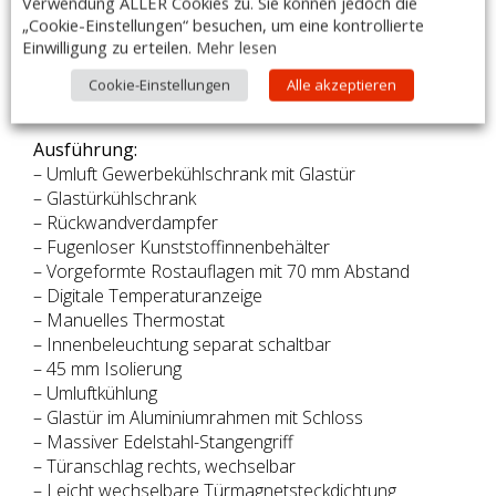
Verwendung ALLER Cookies zu. Sie können jedoch die
„Cookie-Einstellungen“ besuchen, um eine kontrollierte
Serienzubehör:
Einwilligung zu erteilen.
Mehr lesen
– 3 weiße Roste
– 1 weißer Bodenrost
Cookie-Einstellungen
Alle akzeptieren
– Tür mit Schloss
Ausführung:
– Umluft Gewerbekühlschrank mit Glastür
– Glastürkühlschrank
– Rückwandverdampfer
– Fugenloser Kunststoffinnenbehälter
– Vorgeformte Rostauflagen mit 70 mm Abstand
– Digitale Temperaturanzeige
– Manuelles Thermostat
– Innenbeleuchtung separat schaltbar
– 45 mm Isolierung
– Umluftkühlung
– Glastür im Aluminiumrahmen mit Schloss
– Massiver Edelstahl-Stangengriff
– Türanschlag rechts, wechselbar
– Leicht wechselbare Türmagnetsteckdichtung