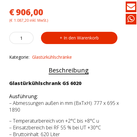
€
906,00
(
€
1.087,20
inkl. MwSt.)
Glastürkühlschrank
In den Warenkorb
GS
6020
quantity
Kategorie:
Glastürkühlschränke
Beschreibung
Glastürkühlschrank GS 6020
Ausführung:
– Abmessungen außen in mm (BxTxH): 777 x 695 x
1890
– Temperaturbereich von +2°C bis +8°C u
– Einsatzbereich bei RF 55 % bei UT +30°C
– Bruttoinhalt: 620 Liter