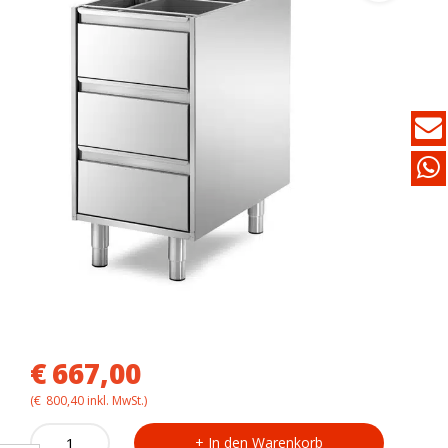
€
667,00
(
€
800,40
inkl. MwSt.)
Einbau-
In den Warenkorb