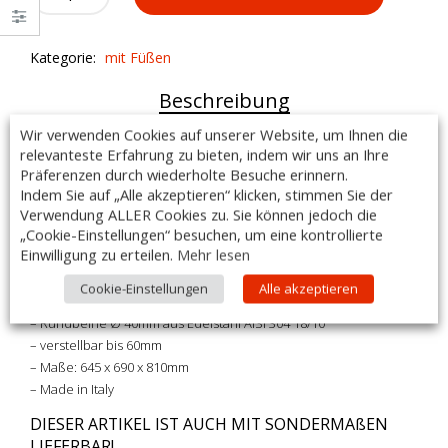
Schubladenelement
PCC3/4
quantity
Kategorie:
mit Füßen
Beschreibung
Wir verwenden Cookies auf unserer Website, um Ihnen die
Einbau – Schubladenelement PCC3/4 ohne
relevanteste Erfahrung zu bieten, indem wir uns an Ihre
Oberplatte mit Füßen
Präferenzen durch wiederholte Besuche erinnern.
Indem Sie auf „Alle akzeptieren“ klicken, stimmen Sie der
Verwendung ALLER Cookies zu. Sie können jedoch die
Ausführung:
„Cookie-Einstellungen“ besuchen, um eine kontrollierte
– 3 Schubläden ( 150mm hoch )
Einwilligung zu erteilen.
Mehr lesen
– Vollauszug durch verzinkte Teleskopgleitschienen
– total gefertigt aus Edelstahl AISI 304 18/10
Cookie-Einstellungen
Alle akzeptieren
– geschliffen, Scotch Brite
– Rundbeine Ø 40mm aus Edelstahl AISI 304 18/10
– verstellbar bis 60mm
– Maße: 645 x 690 x 810mm
– Made in Italy
DIESER ARTIKEL IST AUCH MIT SONDERMAßEN
LIEFERBAR!