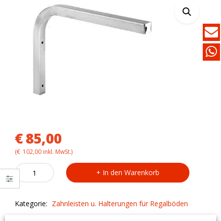
€
85,00
(
€
102,00
inkl. MwSt.)
Edelstahl
In den Warenkorb
-
Quadratrohrhalterung
ST/50
Kategorie:
Zahnleisten u. Halterungen für Regalböden
für
Kastenwandbord