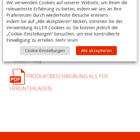
Beschreibung
quantity
Wir verwenden Cookies auf unserer Website, um Ihnen die
relevanteste Erfahrung zu bieten, indem wir uns an Ihre
Präferenzen durch wiederholte Besuche erinnern.
Edelstahl – Quadratrohrhalterung ST/50
Indem Sie auf „Alle akzeptieren“ klicken, stimmen Sie der
für
Kastenwandablagen
Verwendung ALLER Cookies zu. Sie können jedoch die
–
Quadratrohr 20 x 20 mm
„Cookie-Einstellungen“ besuchen, um eine kontrollierte
– jede Wandablage ist mit 2 Halterungen vorgesehen
Einwilligung zu erteilen.
Mehr lesen
– für 1 Wandablage
Cookie-Einstellungen
Alle akzeptieren
– für Ablage 500 mm breit
– Made in Italy
PRODUKTBESCHREIBUNG ALS PDF
HERUNTERLADEN