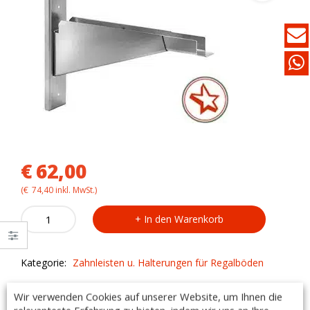
€
62,00
(
€
74,40
inkl. MwSt.)
Edelstahl
In den Warenkorb
-
Halterung
SR/40
Kategorie:
Zahnleisten u. Halterungen für Regalböden
für
Kasten-
Beschreibung
und
Wir verwenden Cookies auf unserer Website, um Ihnen die
Gitterwandablagen