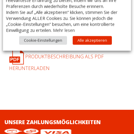
relevanteste Erfahrung zu bieten, indem wir uns an Ihre
quantity
Edelstahl – Halterung SR/40
Präferenzen durch wiederholte Besuche erinnern.
für
Kasten- und Gitterwandablagen
Indem Sie auf „Alle akzeptieren“ klicken, stimmen Sie der
Verwendung ALLER Cookies zu. Sie können jedoch die
– jede Wandablage ist mit 2 Halterungen vorgesehen
„Cookie-Einstellungen“ besuchen, um eine kontrollierte
– für 1 Wandablage
Einwilligung zu erteilen.
Mehr lesen
– für Ablage 400 mm breit
Cookie-Einstellungen
Alle akzeptieren
– Made in Italy
PRODUKTBESCHREIBUNG ALS PDF
HERUNTERLADEN
UNSERE ZAHLUNGSMÖGLICHKEITEN