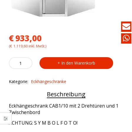
€
933,00
(
€
1.119,60
inkl. MwSt.)
Eckhängeschrank
In den Warenkorb
CAB1/10
quantity
Kategorie:
Eckhängeschränke
Beschreibung
Eckhängeschrank CAB1/10 mit 2 Drehtüren und 1
Zwischenbord
ACHTUNG: S Y M B O L F O T O!