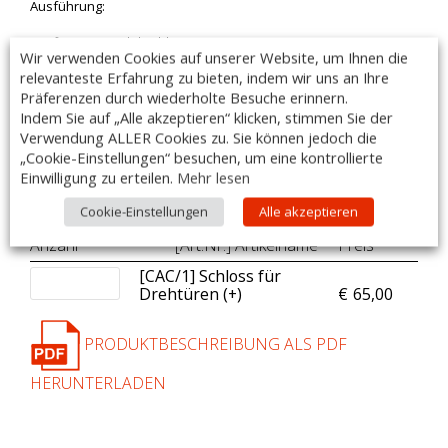
Ausführung:
– gefertigt aus Edelstahl AISI 304 18/10
Wir verwenden Cookies auf unserer Website, um Ihnen die
– geschliffen, Scotch Brite.
relevanteste Erfahrung zu bieten, indem wir uns an Ihre
– inklusive Wandhalterung
Präferenzen durch wiederholte Besuche erinnern.
– Maße: 1000x1000x660mm
Indem Sie auf „Alle akzeptieren“ klicken, stimmen Sie der
–
beidseitige Anschlussbreite: 400mm
Verwendung ALLER Cookies zu. Sie können jedoch die
– Made in Italy
„Cookie-Einstellungen“ besuchen, um eine kontrollierte
Einwilligung zu erteilen.
Mehr lesen
DIESER ARTIKEL IST AUCH MIT SONDERMAßEN LIEFERBAR!
Cookie-Einstellungen
Alle akzeptieren
Zubehör:
Anzahl
[Art.Nr.] Artikelname
Preis
[CAC/1] Schloss für
Drehtüren (+
)
€
65,00
PRODUKTBESCHREIBUNG ALS PDF
HERUNTERLADEN