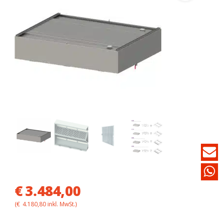
€
3.484,00
(
€
4.180,80
inkl. MwSt.)