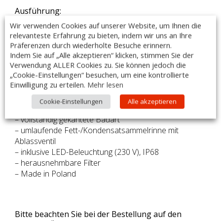
Ausführung:
– Maße: 3400 x 800 x 450mm
Wir verwenden Cookies auf unserer Website, um Ihnen die
– bestimmt für das Abführen von Wrasen
relevanteste Erfahrung zu bieten, indem wir uns an Ihre
– Ablufthaube entspricht der Norm DIN EN 16282-2
Präferenzen durch wiederholte Besuche erinnern.
– Flammschutzfilter LC2 Typ A Zyklon-/Labyrinthfilter
Indem Sie auf „Alle akzeptieren“ klicken, stimmen Sie der
– der Abscheidegrad erreicht bis zu 98% für Partikel
Verwendung ALLER Cookies zu. Sie können jedoch die
„Cookie-Einstellungen“ besuchen, um eine kontrollierte
bis zu 6 μm
Einwilligung zu erteilen.
Mehr lesen
– hergestellt aus rostfreiem, ferritischem Stahl AISI 441
– Materialstärke min. 1,0mm
Cookie-Einstellungen
Alle akzeptieren
– der Abluftraum ist komplett luftdicht
– vollständig gekantete Bauart
– umlaufende Fett-/Kondensatsammelrinne mit
Ablassventil
– inklusive LED-Beleuchtung (230 V), IP68
– herausnehmbare Filter
– Made in Poland
Bitte beachten Sie bei der Bestellung auf den