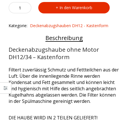
Deckenabzugshaube
In den Warenkorb
ohne
Motor
DH12/34
Kategorie:
Deckenabzugshauben DH12 - Kastenform
-
Kastenform
Beschreibung
quantity
Deckenabzugshaube ohne Motor
DH12/34 – Kastenform
Filtert zuverlässig Schmutz und Fettteilchen aus der
Luft. Über die innenliegende Rinne werden
Kondensat und Fett gesammelt und können leicht
und hygienisch mit Hilfe des seitlich angebrachten
Kugelhahns abgelassen werden. Die Filter können
in der Spülmaschine gereinigt werden.
DIE HAUBE WIRD IN 2 TEILEN GELIEFERT!