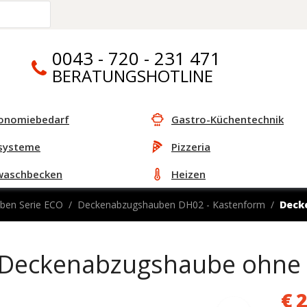
0043 - 720 - 231 471
BERATUNGSHOTLINE
onomiebedarf
Gastro-Küchentechnik
systeme
Pizzeria
waschbecken
Heizen
ben Serie ECO
Deckenabzugshauben DH02 - Kastenform
Deck
Deckenabzugshaube ohne
€
2