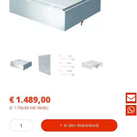
€
1.489,00
(
€
1.786,80
inkl. MwSt.)
Deckenabzugshaube
In den Warenkorb
ohne
Motor