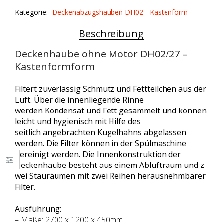
DH02/27
Kategorie:
Deckenabzugshauben DH02 - Kastenform
quantity
Beschreibung
Deckenhaube ohne Motor DH02/27 –
Kastenformform
Filtert zuverlässig Schmutz und Fettteilchen aus der
Luft. Über die innenliegende Rinne
werden Kondensat und Fett gesammelt und können
leicht und hygienisch mit Hilfe des
seitlich angebrachten
Kugelhahns abgelassen
werden. Die Filter können in der Spülmaschine
gereinigt werden. Die
Innenkonstruktion der
Deckenhaube besteht aus einem Abluftraum und z
wei Stauräumen mit zwei Reihen herausnehmbarer
Filter.
Ausführung:
– Maße: 2700 x 1200 x 450mm