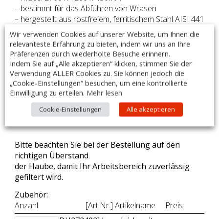
– bestimmt für das Abführen von Wrasen
– hergestellt aus rostfreiem, ferritischem Stahl AISI 441
– verschweißte Ecken des Haubenkörpers
Wir verwenden Cookies auf unserer Website, um Ihnen die
– gefalzte Ränder und entgratete Schnittkanten
relevanteste Erfahrung zu bieten, indem wir uns an Ihre
– umlaufende Fett-/Kondensatsammelrinne mit
Präferenzen durch wiederholte Besuche erinnern.
Ablassventil
Indem Sie auf „Alle akzeptieren“ klicken, stimmen Sie der
– inklusive LED-Beleuchtung (230 V), IP68
Verwendung ALLER Cookies zu. Sie können jedoch die
„Cookie-Einstellungen“ besuchen, um eine kontrollierte
– herausnehmbare Filter Typ B (Standard)
Einwilligung zu erteilen.
Mehr lesen
– Filtermaße: 2x 500x500mm + 4x 400x500mm
– Lieferung ohne Filter möglich
Cookie-Einstellungen
Alle akzeptieren
– Made in Poland
Bitte beachten Sie bei der Bestellung auf den
richtigen Überstand
der Haube, damit Ihr Arbeitsbereich zuverlässig
gefiltert wird.
Zubehör:
Anzahl
[Art.Nr.] Artikelname
Preis