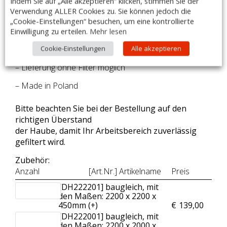
Indem Sie auf „Alle akzeptieren“ klicken, stimmen Sie der
– gefalzte Ränder und entgratete Schnittkanten
Verwendung ALLER Cookies zu. Sie können jedoch die
– umlaufende Fett-/Kondensatsammelrinne mit
„Cookie-Einstellungen“ besuchen, um eine kontrollierte
Ablassventil
Einwilligung zu erteilen.
Mehr lesen
– inklusive LED-Beleuchtung (230 V), IP68
Cookie-Einstellungen
Alle akzeptieren
– 5 herausnehmbare Filter Typ B (Standard)
– Lieferung ohne Filter möglich
– Made in Poland
Bitte beachten Sie bei der Bestellung auf den
richtigen Überstand
der Haube, damit Ihr Arbeitsbereich zuverlässig
gefiltert wird.
Zubehör:
Anzahl
[Art.Nr.] Artikelname
Preis
[DH222201] baugleich, mit
den Maßen: 2200 x 2200 x
450mm (+
)
€
139,00
[DH222001] baugleich, mit
den Maßen: 2200 x 2000 x