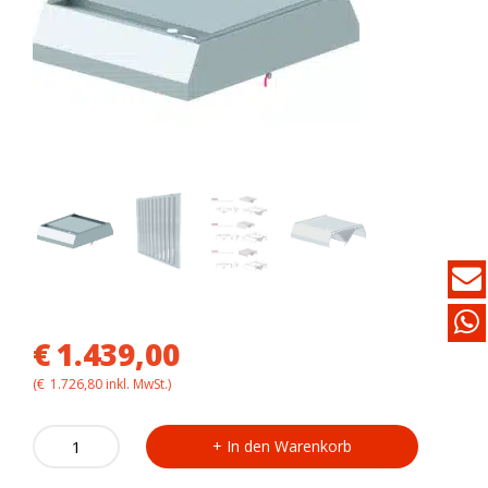
€
1.439,00
(
€
1.726,80
inkl. MwSt.)
Deckenabzugshaube
In den Warenkorb
ohne
Motor