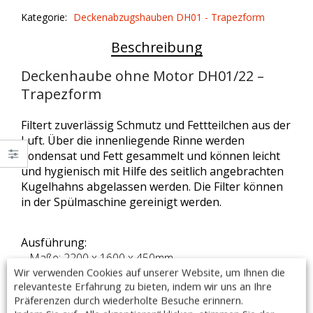
DH01/22
Kategorie:
Deckenabzugshauben DH01 - Trapezform
quantity
Beschreibung
Deckenhaube ohne Motor DH01/22 –
Trapezform
Filtert zuverlässig Schmutz und Fettteilchen aus der
Luft. Über die innenliegende Rinne werden
Kondensat und Fett gesammelt und können leicht
und hygienisch mit Hilfe des seitlich angebrachten
Kugelhahns abgelassen werden. Die Filter können
in der Spülmaschine gereinigt werden.
Ausführung:
– Maße: 2200 x 1600 x 450mm
Wir verwenden Cookies auf unserer Website, um Ihnen die
– bestimmt für das Abführen von Wrasen
relevanteste Erfahrung zu bieten, indem wir uns an Ihre
– hergestellt aus rostfreiem, ferritischem Stahl AISI 441
Präferenzen durch wiederholte Besuche erinnern.
– verschweißte Ecken des Haubenkörpers