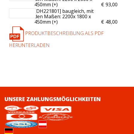
450mm (+
)
€
93,00
[DH221801] baugleich, mit
den Maßen: 2200x 1800 x
450mm (+
)
€
48,00
PRODUKTBESCHREIBUNG ALS PDF
HERUNTERLADEN
UNSERE ZAHLUNGSMÖGLICHKEITEN