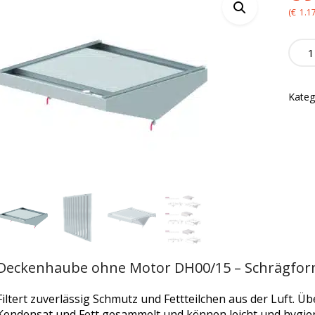
(
€
1.1
Deck
ohne
Moto
DH00
Kateg
quanti
Deckenhaube ohne Motor DH00/15 – Schrägfo
Filtert zuverlässig Schmutz und Fettteilchen aus der Luft. 
Kondensat und Fett gesammelt und können leicht und hygieni