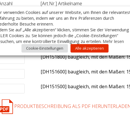
Anzahl
[Art.Nr.] Artikelname
r verwenden Cookies auf unserer Website, um Ihnen die relevantes
[DH152400] baugleich, mit den Maßen: 1
fahrung zu bieten, indem wir uns an Ihre Präferenzen durch
ederholte Besuche erinnern.
[DH152200] baugleich, mit den Maßen: 1
dem Sie auf „Alle akzeptieren“ klicken, stimmen Sie der Verwendung
LER Cookies zu. Sie können jedoch die „Cookie-Einstellungen“
suchen, um eine kontrollierte Einwilligung zu erteilen.
Mehr lesen
[DH152000] baugleich, mit den Maßen: 1
Cookie-Einstellungen
Alle akzeptieren
[DH151800] baugleich, mit den Maßen: 1
[DH151600] baugleich, mit den Maßen: 1
[DH151500] baugleich, mit den Maßen: 1
PRODUKTBESCHREIBUNG ALS PDF HERUNTERLADE