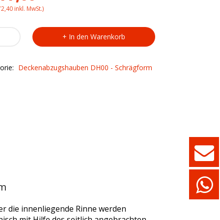
72,40
inkl. MwSt.)
enabzugshaube
In den Warenkorb
r
/15
orie:
Deckenabzugshauben DH00 - Schrägform
ty
rm
Über die innenliegende Rinne werden
sch mit Hilfe des seitlich angebrachten