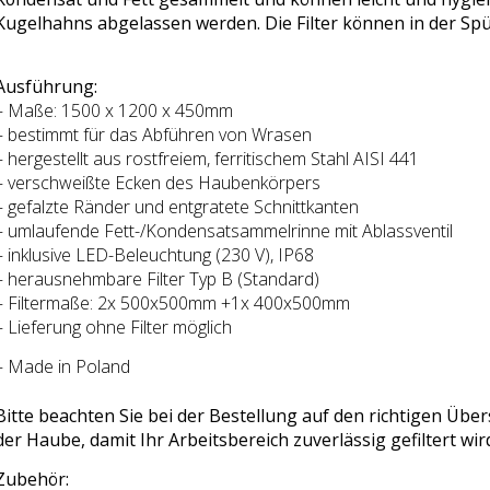
Kugelhahns abgelassen werden. Die Filter können in der Sp
Ausführung:
– Maße: 1500 x 1200 x 450mm
– bestimmt für das Abführen von Wrasen
– hergestellt aus rostfreiem, ferritischem Stahl AISI 441
– verschweißte Ecken des Haubenkörpers
– gefalzte Ränder und entgratete Schnittkanten
– umlaufende Fett-/Kondensatsammelrinne mit Ablassventil
– inklusive LED-Beleuchtung (230 V), IP68
– herausnehmbare Filter Typ B (Standard)
– Filtermaße: 2x 500x500mm +1x 400x500mm
– Lieferung ohne Filter möglich
– Made in Poland
Bitte beachten Sie bei der Bestellung auf den richtigen Übe
der Haube, damit Ihr Arbeitsbereich zuverlässig gefiltert wir
Zubehör: