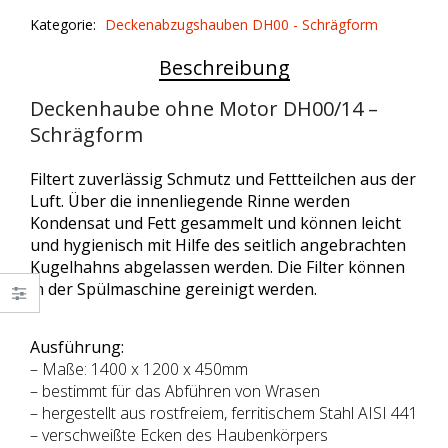
DH00/14
Kategorie:
Deckenabzugshauben DH00 - Schrägform
quantity
Beschreibung
Deckenhaube ohne Motor DH00/14 –
Schrägform
Filtert zuverlässig Schmutz und Fettteilchen aus der
Luft. Über die innenliegende Rinne werden
Kondensat und Fett gesammelt und können leicht
und hygienisch mit Hilfe des seitlich angebrachten
Kugelhahns abgelassen werden. Die Filter können
in der Spülmaschine gereinigt werden.
Ausführung:
– Maße: 1400 x 1200 x 450mm
– bestimmt für das Abführen von Wrasen
– hergestellt aus rostfreiem, ferritischem Stahl AISI 441
– verschweißte Ecken des Haubenkörpers