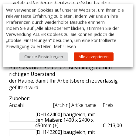
– gefalzte Ränder und entgratete Schnittkanten
– umlaufende Fett-/Kondensatsammelrinne mit
Wir verwenden Cookies auf unserer Website, um Ihnen die
Ablassventil
relevanteste Erfahrung zu bieten, indem wir uns an Ihre
Präferenzen durch wiederholte Besuche erinnern.
– inklusive LED-Beleuchtung (230 V), IP68
Indem Sie auf „Alle akzeptieren“ klicken, stimmen Sie der
– herausnehmbare Filter Typ B (Standard)
Verwendung ALLER Cookies zu. Sie können jedoch die
– Filtermaße: 1x 500x500mm +2x 400x500mm
„Cookie-Einstellungen“ besuchen, um eine kontrollierte
– Lieferung ohne Filter möglich
Einwilligung zu erteilen.
Mehr lesen
– Made in Poland
Cookie-Einstellungen
Alle akzeptieren
Bitte beachten Sie bei der Bestellung auf den
richtigen Überstand
der Haube, damit Ihr Arbeitsbereich zuverlässig
gefiltert wird.
Zubehör:
Anzahl
[Art.Nr.] Artikelname
Preis
[DH142400] baugleich, mit
den Maßen: 1400 x 2400 x
450mm (+
)
€
213,00
[DH142200] baugleich, mit