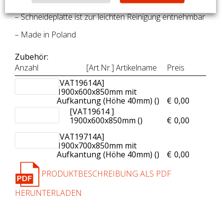
– Tiefe der Schneideplatte: 300 mm
– Schneideplatte ist zur leichten Reinigung entnehmbar
– Made in Poland
Zubehör:
Anzahl
[Art.Nr.] Artikelname
Preis
[VAT19614A]
1900x600x850mm mit
Aufkantung (Höhe 40mm) (
)
€
0,00
[VAT19614 ]
1900x600x850mm (
)
€
0,00
[VAT19714A]
1900x700x850mm mit
Aufkantung (Höhe 40mm) (
)
€
0,00
PRODUKTBESCHREIBUNG ALS PDF
HERUNTERLADEN