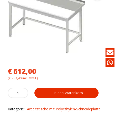
€
612,00
(
€
734,40
inkl. MwSt.)
Arbeitstisch
In den Warenkorb
VAT19714
mit
Polyethylen-
Kategorie:
Arbeitstische mit Polyethylen-Schneideplatte
Schneideplatte
quantity