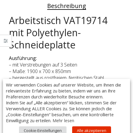
Beschreibung
Arbeitstisch VAT19714
mit Polyethylen-
Schneideplatte
Ausführung:
– mit Verstrebungen auf 3 Seiten
– Maße: 1900 x 700 x 850mm
– hergestellt aus rostfreiem, ferritischen Stahl
– mit und ohne Aufkantung (40mm Höhe) erhältlich
Wir verwenden Cookies auf unserer Website, um Ihnen die
– Arbeitsplatte im oberen Teil durch Rahmen verstärkt
relevanteste Erfahrung zu bieten, indem wir uns an Ihre
Präferenzen durch wiederholte Besuche erinnern.
– Arbeitsfläche unterfüttert mit einer doppelt
Indem Sie auf „Alle akzeptieren“ klicken, stimmen Sie der
laminierten Schallschutzplatte, Stärke: 18 mm
Verwendung ALLER Cookies zu. Sie können jedoch die
– höhenverstellbare Füße +25 mm bis -5 mm
„Cookie-Einstellungen“ besuchen, um eine kontrollierte
– fest verschweißte Ausführung
Einwilligung zu erteilen.
Mehr lesen
– Tischbeine aus Vierkantprofil 40x40mm
– mit integrierter Schneideplatte aus Polyethylen
Cookie-Einstellungen
Alle akzeptieren