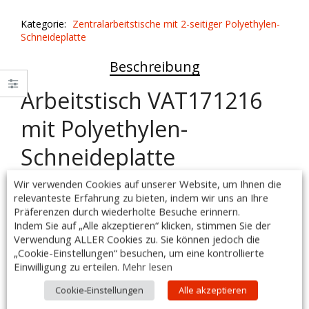
beidseitiger
Kategorie:
Zentralarbeitstische mit 2-seitiger Polyethylen-
Polyethylen-
Schneideplatte
Schneideplatte
quantity
Beschreibung
Arbeitstisch VAT171216
mit Polyethylen-
Schneideplatte
Wir verwenden Cookies auf unserer Website, um Ihnen die
Ausführung:
relevanteste Erfahrung zu bieten, indem wir uns an Ihre
– mit mittiger Strebe
Präferenzen durch wiederholte Besuche erinnern.
– Maße: 1700 x 700 x 850mm
Indem Sie auf „Alle akzeptieren“ klicken, stimmen Sie der
– hergestellt aus rostfreiem, ferritischem Stahl
Verwendung ALLER Cookies zu. Sie können jedoch die
– Arbeitsplatte im oberen Teil durch Rahmen verstärkt
„Cookie-Einstellungen“ besuchen, um eine kontrollierte
– ohne Aufkantung
Einwilligung zu erteilen.
Mehr lesen
– fest verschweißte Ausführung
Cookie-Einstellungen
Alle akzeptieren
– höhenverstellbare Füße +25 mm bis -5 mm