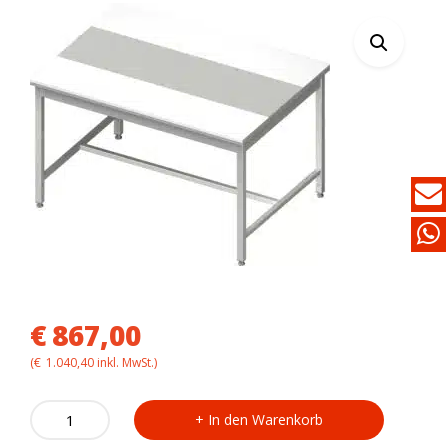
€
867,00
(
€
1.040,40
inkl. MwSt.)
Arbeitstisch
In den Warenkorb
VAT171216
mit