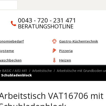
0043 - 720 - 231 471
BERATUNGSHOTLINE
onomiebedarf
Gastro-Küchentechnik
systeme
Pizzeria
waschbecken
Heizen
e BASIC / AISI 441
Arbeitstische
Arbeitstische mit Grundboden u
r Schubladenblock
Arbeitstisch VAT16706 mi