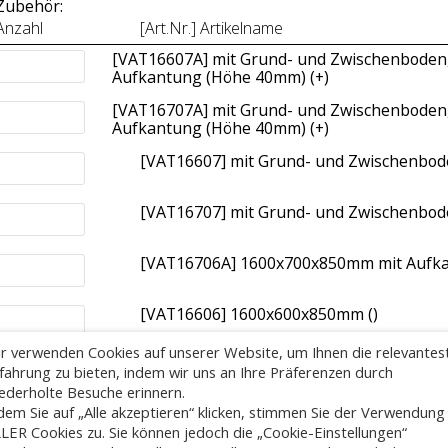
Zubehör:
Anzahl
[Art.Nr.] Artikelname
[VAT16607A] mit Grund- und Zwischenboden
Aufkantung (Höhe 40mm) (+
)
[VAT16707A] mit Grund- und Zwischenboden
Aufkantung (Höhe 40mm) (+
)
[VAT16607] mit Grund- und Zwischenbo
[VAT16707] mit Grund- und Zwischenbo
[VAT16706A] 1600x700x850mm mit Aufka
[VAT16606] 1600x600x850mm (
)
r verwenden Cookies auf unserer Website, um Ihnen die relevantes
[VAT16606A] 1600x600x850mm mit Aufka
fahrung zu bieten, indem wir uns an Ihre Präferenzen durch
ederholte Besuche erinnern.
dem Sie auf „Alle akzeptieren“ klicken, stimmen Sie der Verwendung
PRODUKTBESCHREIBUNG ALS PDF HERUNTERLADE
LER Cookies zu. Sie können jedoch die „Cookie-Einstellungen“