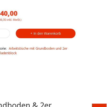
40,00
08,00
inkl. MwSt.)
stisch
In den Warenkorb
6706
dboden
orie:
Arbeitstische mit Grundboden und 2er
ladenblock
ladenblock
ty
undboden & 2er