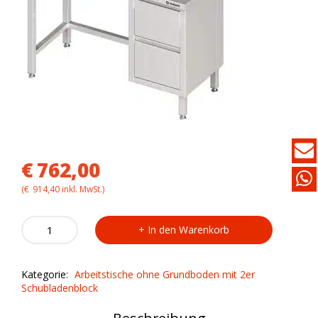
€
762,00
(
€
914,40
inkl. MwSt.)
Arbeitstisch
In den Warenkorb
VAT15705
mit
2er
Kategorie:
Arbeitstische ohne Grundboden mit 2er
Schubladenblock
Schubladenblock
quantity