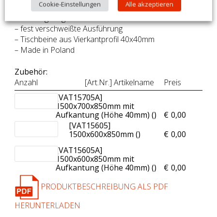
Cookie-Einstellungen
Alle akzeptieren
– Montage und Demontage der Schubladen ohne
Werkzeug möglich
– fest verschweißte Ausführung
– Tischbeine aus Vierkantprofil 40x40mm
– Made in Poland
Zubehör:
Anzahl
[Art.Nr.] Artikelname
Preis
[VAT15705A]
1500x700x850mm mit
Aufkantung (Höhe 40mm) (
)
€
0,00
[VAT15605]
1500x600x850mm (
)
€
0,00
[VAT15605A]
1500x600x850mm mit
Aufkantung (Höhe 40mm) (
)
€
0,00
PRODUKTBESCHREIBUNG ALS PDF
HERUNTERLADEN