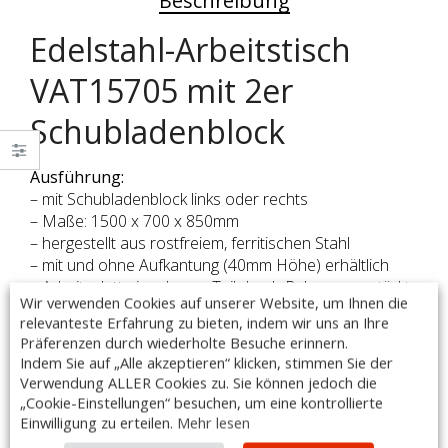
Beschreibung
Edelstahl-Arbeitstisch
VAT15705 mit 2er
Schubladenblock
Ausführung:
– mit Schubladenblock links oder rechts
– Maße: 1500 x 700 x 850mm
– hergestellt aus rostfreiem, ferritischen Stahl
– mit und ohne Aufkantung (40mm Höhe) erhältlich
– Arbeitsplatte im oberen Teil durch Rahmen verstärkt
Wir verwenden Cookies auf unserer Website, um Ihnen die
– Arbeitsfläche unterfüttert mit einer doppelt
relevanteste Erfahrung zu bieten, indem wir uns an Ihre
laminierten Schallschutzplatte, Stärke: 18 mm
Präferenzen durch wiederholte Besuche erinnern.
– höhenverstellbare Füße +25 mm bis -5 mm
Indem Sie auf „Alle akzeptieren“ klicken, stimmen Sie der
– Schubladenhöhe 200 mm
Verwendung ALLER Cookies zu. Sie können jedoch die
– Schubladen mit Vollauszug, max. Tragkraft 25 kg
„Cookie-Einstellungen“ besuchen, um eine kontrollierte
– Schubladenschienen mit Kugelführung
Einwilligung zu erteilen.
Mehr lesen
– doppelwandige Front mit durchgehender Griffleiste