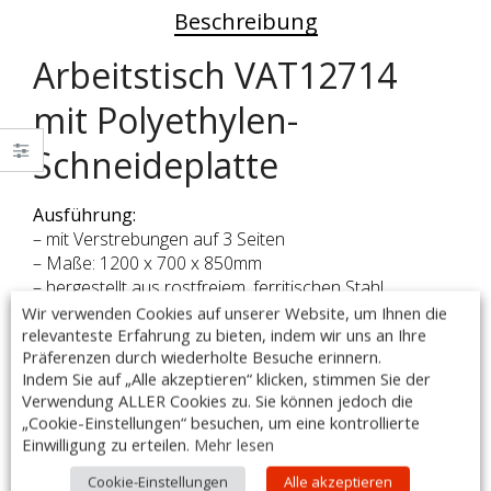
Beschreibung
Arbeitstisch VAT12714
mit Polyethylen-
Schneideplatte
Ausführung:
– mit Verstrebungen auf 3 Seiten
– Maße: 1200 x 700 x 850mm
– hergestellt aus rostfreiem, ferritischen Stahl
– mit und ohne Aufkantung (40mm Höhe) erhältlich
Wir verwenden Cookies auf unserer Website, um Ihnen die
– Arbeitsplatte im oberen Teil durch Rahmen verstärkt
relevanteste Erfahrung zu bieten, indem wir uns an Ihre
Präferenzen durch wiederholte Besuche erinnern.
– Arbeitsfläche unterfüttert mit einer doppelt
Indem Sie auf „Alle akzeptieren“ klicken, stimmen Sie der
laminierten Schallschutzplatte, Stärke: 18 mm
Verwendung ALLER Cookies zu. Sie können jedoch die
– höhenverstellbare Füße +25 mm bis -5 mm
„Cookie-Einstellungen“ besuchen, um eine kontrollierte
– fest verschweißte Ausführung
Einwilligung zu erteilen.
Mehr lesen
– Tischbeine aus Vierkantprofil 40x40mm
– mit integrierter Schneideplatte aus Polyethylen
Cookie-Einstellungen
Alle akzeptieren