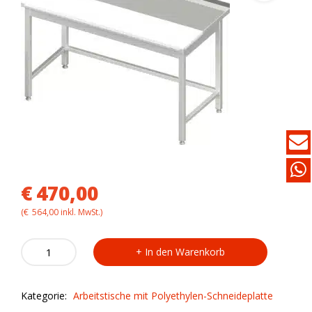
€
470,00
(
€
564,00
inkl. MwSt.)
Arbeitstisch
In den Warenkorb
VAT12714
mit
Polyethylen-
Kategorie:
Arbeitstische mit Polyethylen-Schneideplatte
Schneideplatte
quantity