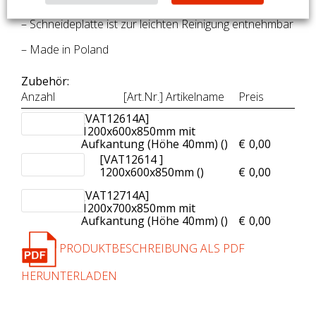
– Tiefe der Schneideplatte: 300 mm
– Schneideplatte ist zur leichten Reinigung entnehmbar
– Made in Poland
Zubehör:
Anzahl
[Art.Nr.] Artikelname
Preis
[VAT12614A]
1200x600x850mm mit
Aufkantung (Höhe 40mm) (
)
€
0,00
[VAT12614 ]
1200x600x850mm (
)
€
0,00
[VAT12714A]
1200x700x850mm mit
Aufkantung (Höhe 40mm) (
)
€
0,00
PRODUKTBESCHREIBUNG ALS PDF
HERUNTERLADEN