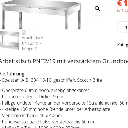
€
1
(
€
1.2
Arbeit
PNT2
quanti
Kateg
Arbeitstisch PNT2/19 mit verstärktem Grundb
Ausführung:
– Edelstahl AISI 304 18/10, geschliffen, Scotch Brite
– Oberplatte 60mm hoch, allseitig abgekantet
– holzunterfüttert – Dicke:19mm
– halbgerundeter Kante an der Vorderseite ( Strahlenwinkel 60
– 4-seitige 100 mm hohe Blende unter der Arbeitsplatte
– Vierkantrohrbeine 40 x 40mm
– höhenverstellbare Füße, verstellbar bis 60mm