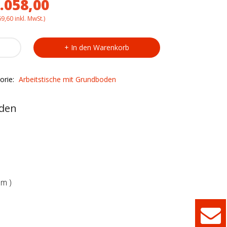
.058,00
69,60
inkl. MwSt.)
stisch
In den Warenkorb
/19
ty
orie:
Arbeitstische mit Grundboden
oden
mm )