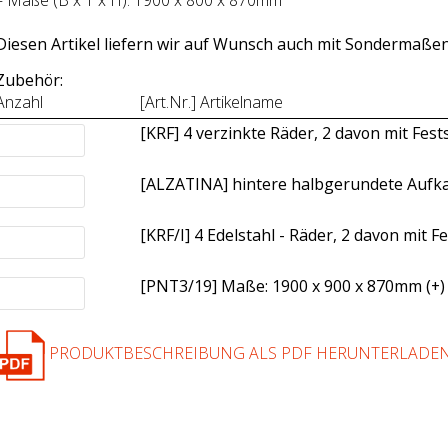
– Maße (B x T x H): 1900 x 800 x 870mm
Diesen Artikel liefern wir auf Wunsch auch mit Sondermaßen
Zubehör:
Anzahl
[Art.Nr.] Artikelname
[KRF] 4 verzinkte Räder, 2 davon mit Fes
[ALZATINA] hintere halbgerundete Aufk
[KRF/I] 4 Edelstahl - Räder, 2 davon mit 
[PNT3/19] Maße: 1900 x 900 x 870mm (+
)
PRODUKTBESCHREIBUNG ALS PDF HERUNTERLADE