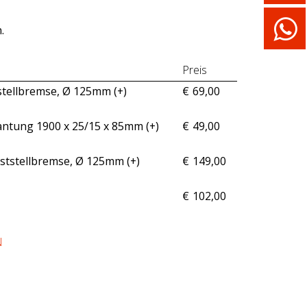
.
Preis
tstellbremse, Ø 125mm (+
)
€
69,00
antung 1900 x 25/15 x 85mm (+
)
€
49,00
Feststellbremse, Ø 125mm (+
)
€
149,00
€
102,00
N