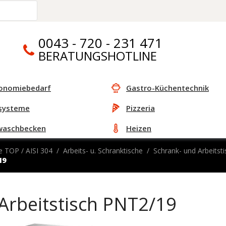
0043 - 720 - 231 471
BERATUNGSHOTLINE
onomiebedarf
Gastro-Küchentechnik
systeme
Pizzeria
waschbecken
Heizen
e TOP / AISI 304
Arbeits- u. Schranktische
Schrank- und Arbeits
19
Arbeitstisch PNT2/19