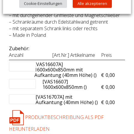
– separates Schrankfach ohne Einlegeboden
Cookie-Einstellungen
Alle akzeptieren
– Flügeltüren sind doppelwandig ausgeführt
– mit durchgehender Griffleiste und Magnetschließer
– Schrankräume durch Edelstahlwand getrennt
– mit separatem Schrank links oder rechts
– Made in Poland
Zubehör:
Anzahl
[Art.Nr.] Artikelname
Preis
[VAS16607A]
1600x600x850mm mit
Aufkantung (40mm Höhe) (
)
€
0,00
[VAS16607]
1600x600x850mm (
)
€
0,00
[VAS16707A] mit
Aufkantung (40mm Höhe) (
)
€
0,00
PRODUKTBESCHREIBUNG ALS PDF
HERUNTERLADEN