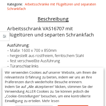
Flügeltüren
Kategorie:
Arbeitsschränke mit Flügeltüren und separaten
und
Schrankfach
separten
Schrankfach
Beschreibung
quantity
Arbeitsschrank VAS16707 mit
Flügeltüren und separten Schrankfach
Ausführung:
– Maße: 1600 x 700 x 850mm
– hergestellt aus rostfreiem, ferritischem Stahl
– fest verschweißte Ausführung
– Türanschlag links
– mit und ohne Aufkantung (40mm Höhe) erhältlich
Wir verwenden Cookies auf unserer Website, um Ihnen die
– Arbeitsfläche unterfüttert mit einer doppelt
relevanteste Erfahrung zu bieten, indem wir uns an Ihre
laminierter Schallschutzplatte, Stärke: 18 mm
Präferenzen durch wiederholte Besuche erinnern.
Indem Sie auf „Alle akzeptieren“ klicken, stimmen Sie der
– höhenverstellbare Füße +25 mm bis -5 mm
Verwendung ALLER Cookies zu. Sie können jedoch die
– Tischbeine aus Vierkantprofil 40×40 mm
„Cookie-Einstellungen“ besuchen, um eine kontrollierte
– größerer Schrankinnenraum mit einem
Einwilligung zu erteilen.
Mehr lesen
höhenverstellbaren Einlegeboden