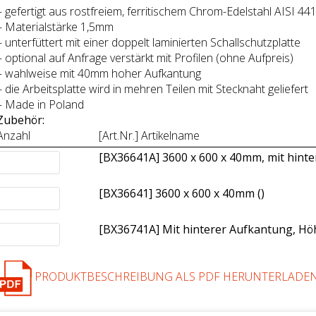
– gefertigt aus rostfreiem, ferritischem Chrom-Edelstahl AISI 44
– Materialstärke 1,5mm
– unterfüttert mit einer doppelt laminierten Schallschutzplatte
– optional auf Anfrage verstärkt mit Profilen (ohne Aufpreis)
– wahlweise mit 40mm hoher Aufkantung
– die Arbeitsplatte wird in mehren Teilen mit Stecknaht geliefert
– Made in Poland
Zubehör:
Anzahl
[Art.Nr.] Artikelname
[BX36641A] 3600 x 600 x 40mm, mit hint
[BX36641] 3600 x 600 x 40mm (
)
[BX36741A] Mit hinterer Aufkantung, H
PRODUKTBESCHREIBUNG ALS PDF HERUNTERLADE