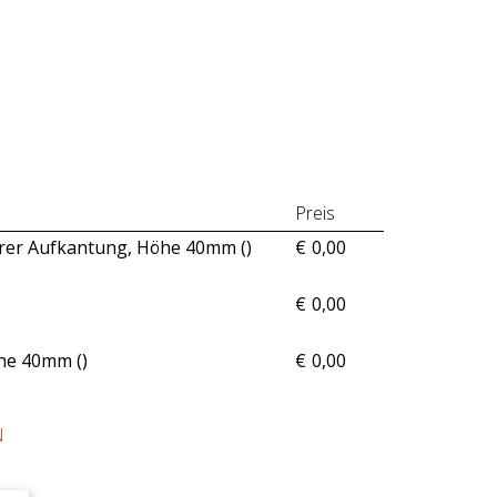
1
Preis
erer Aufkantung, Höhe 40mm (
)
€
0,00
€
0,00
öhe 40mm (
)
€
0,00
N