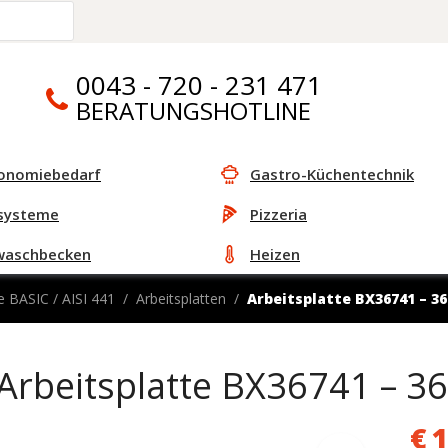
0043 - 720 - 231 471
BERATUNGSHOTLINE
onomiebedarf
Gastro-Küchentechnik
systeme
Pizzeria
waschbecken
Heizen
e BASIC / AISI 441
Arbeitsplatten
Arbeitsplatte BX36741 – 
Arbeitsplatte BX36741 –
€
1