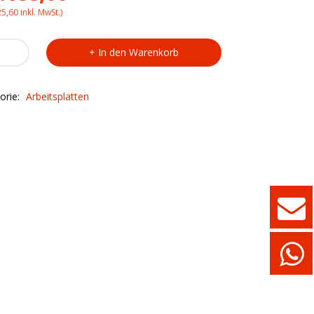
25,60
inkl. MwSt.)
splatte
In den Warenkorb
741
x700x40mm
orie:
Arbeitsplatten
ty