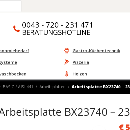
0043 - 720 - 231 471
BERATUNGSHOTLINE
onomiebedarf
Gastro-Küchentechnik
systeme
Pizzeria
waschbecken
Heizen
e BASIC / AISI 441
Arbeitsplatten
Arbeitsplatte BX23740 – 
Arbeitsplatte BX23740 –
€
5