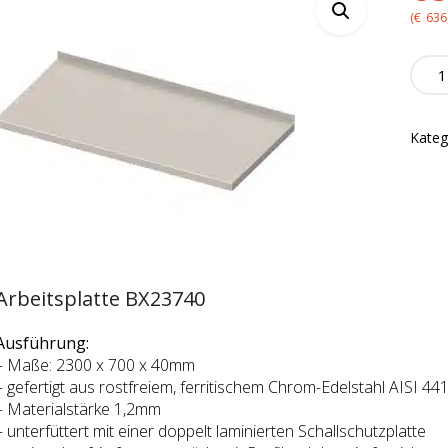
(
€
636
Arbeit
BX23
-
2300
Kateg
quanti
Arbeitsplatte BX23740
Ausführung:
– Maße: 2300 x 700 x 40mm
– gefertigt aus rostfreiem, ferritischem Chrom-Edelstahl AISI 44
– Materialstärke 1,2mm
– unterfüttert mit einer doppelt laminierten Schallschutzplatte