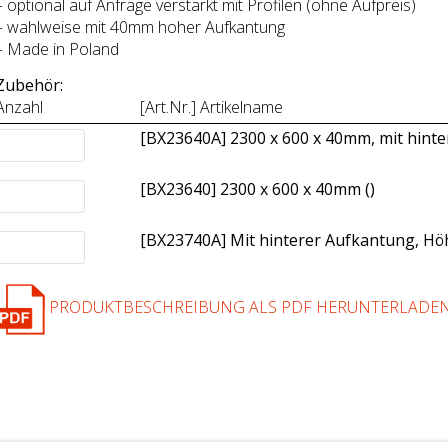
– optional auf Anfrage verstärkt mit Profilen (ohne Aufpreis)
– wahlweise mit 40mm hoher Aufkantung
– Made in Poland
Zubehör:
Anzahl
[Art.Nr.] Artikelname
[BX23640A] 2300 x 600 x 40mm, mit hint
[BX23640] 2300 x 600 x 40mm (
)
[BX23740A] Mit hinterer Aufkantung, H
PRODUKTBESCHREIBUNG ALS PDF HERUNTERLADE