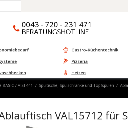
0043 - 720 - 231 471
BERATUNGSHOTLINE
onomiebedarf
Gastro-Küchentechnik
systeme
Pizzeria
waschbecken
Heizen
e BASIC / AISI 441
Spültische, Spülschränke und Topfspülen
Abla
Ablauftisch VAL15712 für 