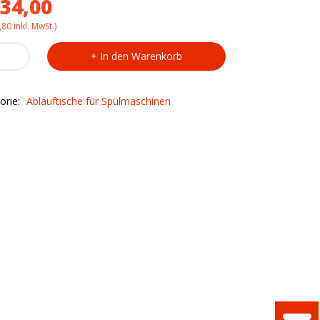
34,00
,80
inkl. MwSt.)
tisch
In den Warenkorb
5712
aschine
orie:
Ablauftische für Spülmaschinen
ty