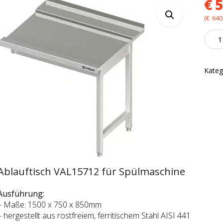
€
5
(
€
640
Ablauf
VAL1
für
Spülm
Kateg
quanti
Ablauftisch VAL15712 für Spülmaschine
Ausführung:
– Maße: 1500 x 750 x 850mm
– hergestellt aus rostfreiem, ferritischem Stahl AISI 441