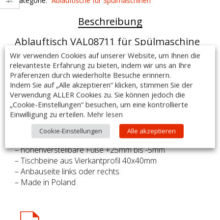
Kategorie:
Ablauftische für Spülmaschinen
quantity
Beschreibung
Ablauftisch VAL08711 für Spülmaschine
Wir verwenden Cookies auf unserer Website, um Ihnen die
Ausführung:
relevanteste Erfahrung zu bieten, indem wir uns an Ihre
– Maße: 800 x 750 x 850mm
Präferenzen durch wiederholte Besuche erinnern.
– hergestellt aus rostfreiem, ferritischem Stahl AISI 441
Indem Sie auf „Alle akzeptieren“ klicken, stimmen Sie der
Verwendung ALLER Cookies zu. Sie können jedoch die
– mit Grundboden
„Cookie-Einstellungen“ besuchen, um eine kontrollierte
– Aufkantung hinten, 40mm Höhe
Einwilligung zu erteilen.
Mehr lesen
– fest verschweißte Ausführung
– Plattenstärke mindestens 1,2mm
Cookie-Einstellungen
Alle akzeptieren
– umlaufende Korbdurchschubvertiefung, 30mm
– höhenverstellbare Füße +25mm bis -5mm
– Tischbeine aus Vierkantprofil 40x40mm
– Anbauseite links oder rechts
– Made in Poland