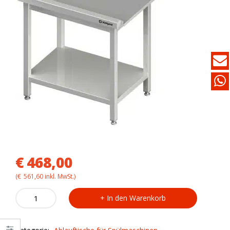
€
468,00
(
€
561,60
inkl. MwSt.)
Ablauftisch
In den Warenkorb
VAL08711
für
Spülmaschine