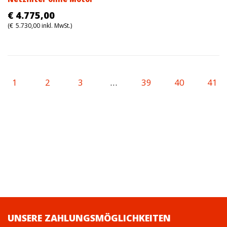
€
4.775,00
(
€
5.730,00
inkl. MwSt.)
1
2
3
…
39
40
41
UNSERE ZAHLUNGSMÖGLICHKEITEN