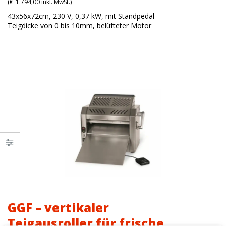
(
€
1.794,00
inkl. MwSt.)
43x56x72cm, 230 V, 0,37 kW, mit Standpedal
Teigdicke von 0 bis 10mm, belüfteter Motor
GGF – vertikaler
Teigausroller für frische