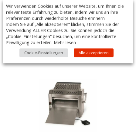
Pasta SV 400
Wir verwenden Cookies auf unserer Website, um Ihnen die
relevanteste Erfahrung zu bieten, indem wir uns an Ihre
Präferenzen durch wiederholte Besuche erinnern.
€
1.539,00
Indem Sie auf „Alle akzeptieren“ klicken, stimmen Sie der
(
€
1.846,80
inkl. MwSt.)
Verwendung ALLER Cookies zu. Sie können jedoch die
33x58x51cm, 230 V, 0,37 kW, mit Standpedal
„Cookie-Einstellungen“ besuchen, um eine kontrollierte
Teigdicke von 0 bis 10mm, belüfteter Motor
Einwilligung zu erteilen.
Mehr lesen
Cookie-Einstellungen
Alle akzeptieren