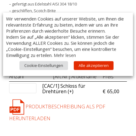
– gefertigt aus Edelstahl AISI 304 18/10
– geschliffen, Scotch Brite
– inklusive Wandhalterung
Wir verwenden Cookies auf unserer Website, um Ihnen die
– Maße: 1600x400x660mm
relevanteste Erfahrung zu bieten, indem wir uns an Ihre
Präferenzen durch wiederholte Besuche erinnern.
– Made in Italy
Indem Sie auf „Alle akzeptieren“ klicken, stimmen Sie der
DIESER ARTIKEL IST AUCH MIT SONDERMAßEN
Verwendung ALLER Cookies zu. Sie können jedoch die
LIEFERBAR!
„Cookie-Einstellungen“ besuchen, um eine kontrollierte
Einwilligung zu erteilen.
Mehr lesen
.
Cookie-Einstellungen
Alle akzeptieren
Zubehör:
Anzahl
[Art.Nr.] Artikelname
Preis
[CAC/1] Schloss für
Drehtüren (+
)
€
65,00
PRODUKTBESCHREIBUNG ALS PDF
HERUNTERLADEN