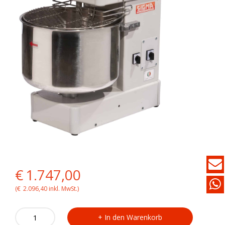
Original
Current
€
1.747,00
price
price
(
€
2.096,40
inkl. MwSt.)
was:
is:
SIGMA
In den Warenkorb
Spiralteigkneter