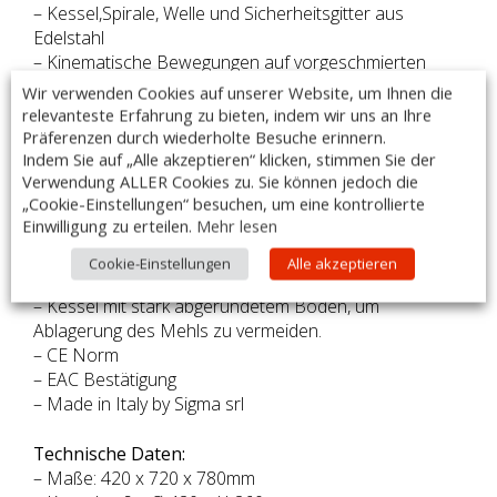
– Kessel,Spirale, Welle und Sicherheitsgitter aus
Edelstahl
– Kinematische Bewegungen auf vorgeschmierten
Kugellager
Wir verwenden Cookies auf unserer Website, um Ihnen die
– Antrieb mit gezahnten und nicht dehnbaren Riemen
relevanteste Erfahrung zu bieten, indem wir uns an Ihre
– Hochleistungsantrieb der Spirale mit
Präferenzen durch wiederholte Besuche erinnern.
höchstmöglichen Drehmomenten
Indem Sie auf „Alle akzeptieren“ klicken, stimmen Sie der
Verwendung ALLER Cookies zu. Sie können jedoch die
– Alle Getriebe drehen auf vorgeschmiedeten Lagern
„Cookie-Einstellungen“ besuchen, um eine kontrollierte
– Die Riemen können nicht gedehnt werden (keine
Einwilligung zu erteilen.
Mehr lesen
Wartung)
– mit gut erkennbarer Frontalsteuerung.
Cookie-Einstellungen
Alle akzeptieren
– Gitter aus Edelstahl AISI 204.
– Kessel mit stark abgerundetem Boden, um
Ablagerung des Mehls zu vermeiden.
– CE Norm
– EAC Bestätigung
– Made in Italy by Sigma srl
Technische Daten:
– Maße: 420 x 720 x 780mm