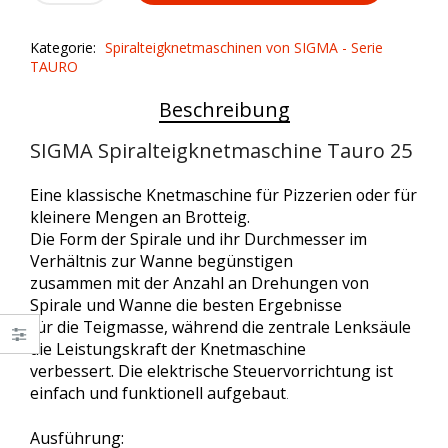
€1.747,00.
€1.747,00.
Tauro
25
Kategorie:
Spiralteigknetmaschinen von SIGMA - Serie
quantity
TAURO
Beschreibung
SIGMA Spiralteigknetmaschine Tauro 25
Eine klassische Knetmaschine für Pizzerien oder für
kleinere Mengen an Brotteig.
Die Form der Spirale und ihr Durchmesser im
Verhältnis zur Wanne begünstigen
zusammen mit der Anzahl an Drehungen von
Spirale und Wanne die besten Ergebnisse
für die Teigmasse, während die zentrale Lenksäule
die Leistungskraft der Knetmaschine
verbessert. Die elektrische Steuervorrichtung ist
einfach und funktionell aufgebaut
.
Ausführung: