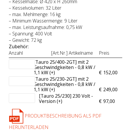
– Kesselmaße: Ø 420 x H 260mm
– Kesselvolumen: 32 Liter
– max. Mehlmenge: 16 kg
– Minimum Wassermenge: 9 Liter
– max. Leistungsaufnahme: 0,75 kW
– Spannung: 400 Volt
– Gewicht: 72 kg
Zubehör:
Anzahl
[Art.Nr.] Artikelname
Preis
[Tauro 25/400-2GT] mit 2
Geschwindgkeiten - 0,8 kW /
1,1 kW (+
)
€
152,00
[Tauro 25/230-2GT] mit 2
Geschwindgkeiten - 0,8 kW /
1,1 kW (+
)
€
249,00
[Tauro 25/230] 230 Volt -
Version (+
)
€
97,00
PRODUKTBESCHREIBUNG ALS PDF
HERUNTERLADEN