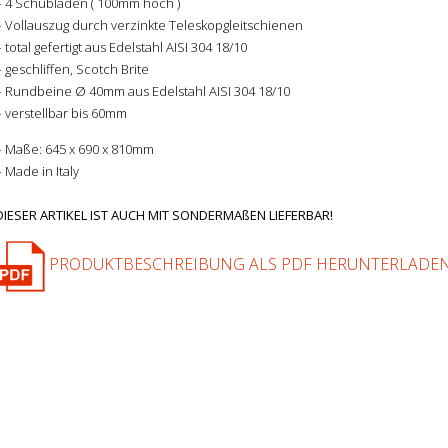
– 4 Schubläden ( 100mm hoch )
– Vollauszug durch verzinkte Teleskopgleitschienen
– total gefertigt aus Edelstahl AISI 304 18/10
– geschliffen, Scotch Brite
– Rundbeine Ø 40mm aus Edelstahl AISI 304 18/10
– verstellbar bis 60mm
– Maße: 645 x 690 x 810mm
– Made in Italy
DIESER ARTIKEL IST AUCH MIT SONDERMAßEN LIEFERBAR!
PRODUKTBESCHREIBUNG ALS PDF HERUNTERLADE