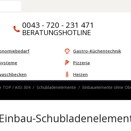
0043 - 720 - 231 471
BERATUNGSHOTLINE
onomiebedarf
Gastro-Küchentechnik
systeme
Pizzeria
waschbecken
Heizen
e TOP / AISI 304
Schubladenelemente
Einbauelemente ohne Obe
Einbau-Schubladenelemen