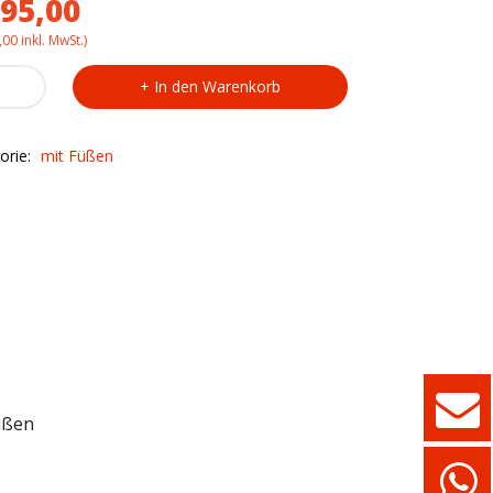
95,00
,00
inkl. MwSt.)
u-
In den Warenkorb
ladenelement
/4
ty
orie:
mit Füßen
üßen