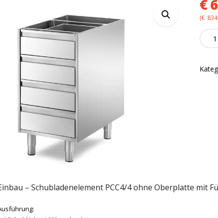
€
6
(
€
834
Einba
Schub
PCC4
quanti
Kateg
Einbau – Schubladenelement PCC4/4 ohne Oberplatte mit F
Ausführung: