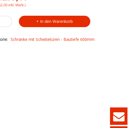
82,00
inkl. MwSt.)
tahlschrank
In den Warenkorb
10
ty
orie:
Schränke mit Schiebetüren - Bautiefe 600mm