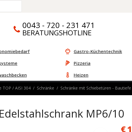
0043 - 720 - 231 471
BERATUNGSHOTLINE
onomiebedarf
Gastro-Küchentechnik
systeme
Pizzeria
waschbecken
Heizen
e TOP / AISI 304
Schränke
Schränke mit Schiebetüren - Bautie
Edelstahlschrank MP6/10
€
1