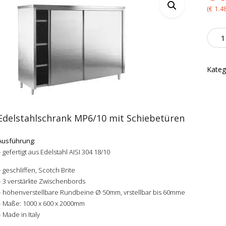
(
€
1.4
Edels
MP6/
quanti
Kateg
Edelstahlschrank MP6/10 mit Schiebetüren
Ausführung:
– gefertigt aus Edelstahl AISI 304 18/10
– geschliffen, Scotch Brite
–
3 verstärkte Zwischenbords
– höhenverstellbare Rundbeine Ø 50mm,
v
rstellbar bis 60mm
e
– Maße: 1000 x 600 x 2000mm
– Made in Italy